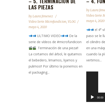
– 5. TERMINACIÓN DE
– 4. FU
LAS PIEZAS
by
Laura Jim
Video Serie 
by
Laura Jimenez
mayo 4, 2020
Video Serie Microfundicion
,
VLOG
mayo 4, 2020
el 4° v
ULTIMO VIDEO
De la
paso se le 
serie de vídeos de #microfundicion
el cilindro 
. Terminación de una pieza!!
en una máqu
La cortamos del árbol, le quitamos
cuando la pla
el bebedero, limamos, lijamos y
vertimos...
pulimos!! Por último la ponemos en
el packaging...
Reproductor
de
vídeo
00:00