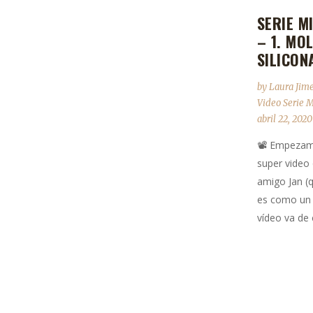
SERIE M
– 1. MO
SILICON
by
Laura Jim
Video Serie 
abril 22, 2020
📽 Empezam
super video
amigo Jan (
es como un
vídeo va de