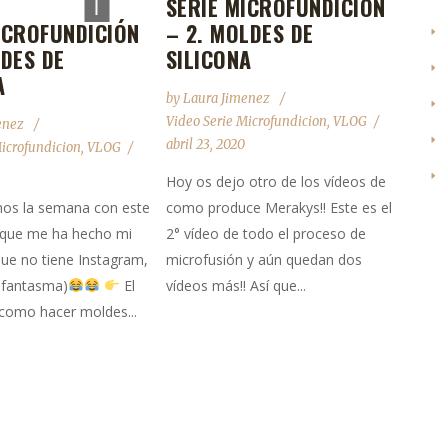
SERIE MICROFUNDICIÓN
disminuir
el
volumen.
ICROFUNDICIÓN
– 2. MOLDES DE
LDES DE
SILICONA
A
by
Laura Jimenez
Video Serie Microfundicion
,
VLOG
enez
abril 23, 2020
Microfundicion
,
VLOG
Hoy os dejo otro de los vídeos de
os la semana con este
como produce Merakys!! Este es el
 que me ha hecho mi
2° vídeo de todo el proceso de
que no tiene Instagram,
microfusión y aún quedan dos
 fantasma)
El
vídeos más!! Así que...
 como hacer moldes...