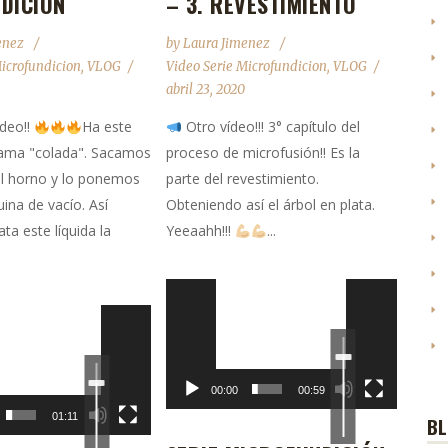
NDICIÓN
– 3. REVESTIMIENTO
enez
by
Laura Jimenez
Microfundicion
,
VLOG
Video Serie Microfundicion
,
VLOG
abril 23, 2020
ídeo!!
Ha este
Otro vídeo!!! 3° capítulo del
llama "colada". Sacamos
proceso de microfusión!! Es la
del horno y lo ponemos
parte del revestimiento.
ina de vacío. Así
Obteniendo así el árbol en plata.
ta este líquida la
Yeeaahh!!!
...
Reproductor
de
Utiliza
vídeo
las
teclas
Utiliza
de
las
flecha
teclas
arriba/abajo
de
00:00
00:59
para
flecha
aumentar
arriba/abajo
o
01:11
B
para
disminuir
aumentar
el
o
volumen.