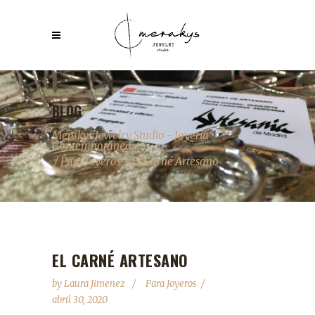
BLOG
Merakys Jewelry Studio - Joyería
Contemporánea
/
Para Joyeros
/
El Carné Artesano
EL CARNÉ ARTESANO
by
Laura Jimenez
Para Joyeros
abril 30, 2020