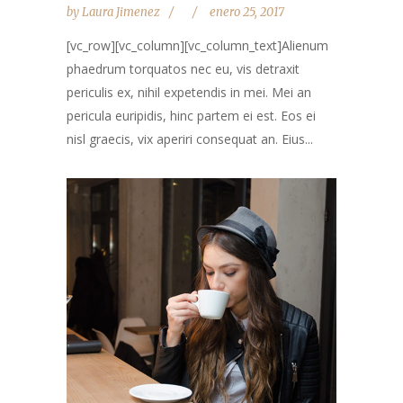
by
Laura Jimenez
enero 25, 2017
[vc_row][vc_column][vc_column_text]Alienum
phaedrum torquatos nec eu, vis detraxit
periculis ex, nihil expetendis in mei. Mei an
pericula euripidis, hinc partem ei est. Eos ei
nisl graecis, vix aperiri consequat an. Eius...