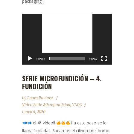
packaging...
Reproductor
de
vídeo
00:00
00:47
SERIE MICROFUNDICIÓN – 4.
FUNDICIÓN
by
Laura Jimenez
Video Serie Microfundicion
,
VLOG
mayo 4, 2020
el 4° vídeo!!
Ha este paso se le
llama "colada". Sacamos el cilindro del horno