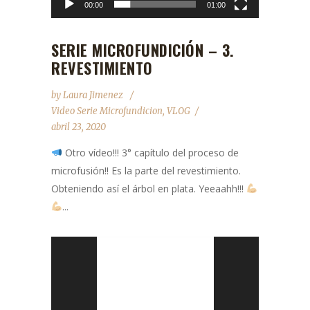
00:00
01:00
SERIE MICROFUNDICIÓN – 3.
REVESTIMIENTO
by
Laura Jimenez
Video Serie Microfundicion
,
VLOG
abril 23, 2020
Otro vídeo!!! 3° capítulo del proceso de
microfusión!! Es la parte del revestimiento.
Obteniendo así el árbol en plata. Yeeaahh!!!
...
Reproductor
de
vídeo