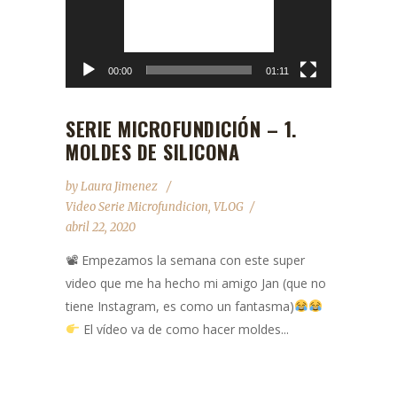
00:00
01:11
SERIE MICROFUNDICIÓN – 1.
MOLDES DE SILICONA
by
Laura Jimenez
Video Serie Microfundicion
,
VLOG
abril 22, 2020
📽 Empezamos la semana con este super
video que me ha hecho mi amigo Jan (que no
tiene Instagram, es como un fantasma)
El vídeo va de como hacer moldes...